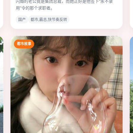
闪婚的老公竟是集团总裁，而她正好是他签下“永不录
用”令的那个求职者。
国产
都市,霸总,快节奏反转
都市故事