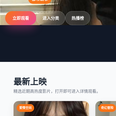
立即观看
立即观看
立即观看
进入分类
进入分类
进入分类
热播榜
热播榜
热播榜
立即观看
进入分类
热播榜
立即观看
进入分类
热播榜
最新上映
精选近期高热度影片，打开即可进入详情观看。
爱情空间
奇幻冒险