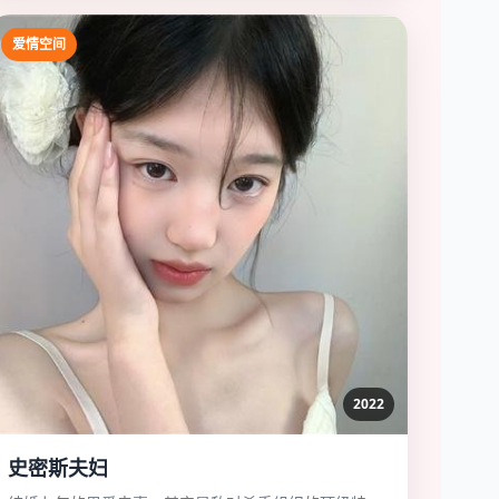
爱情空间
2022
史密斯夫妇