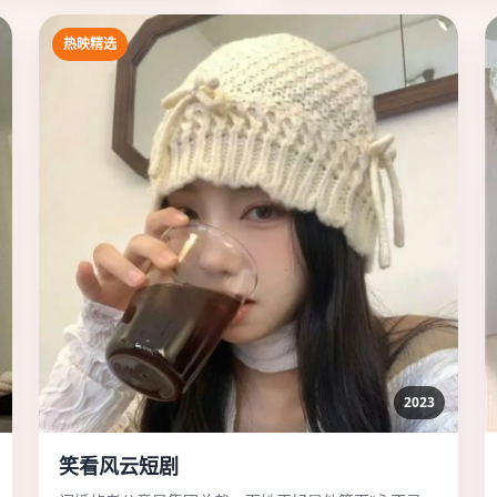
热映精选
2023
笑看风云短剧