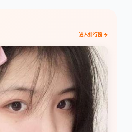
进入排行榜 →