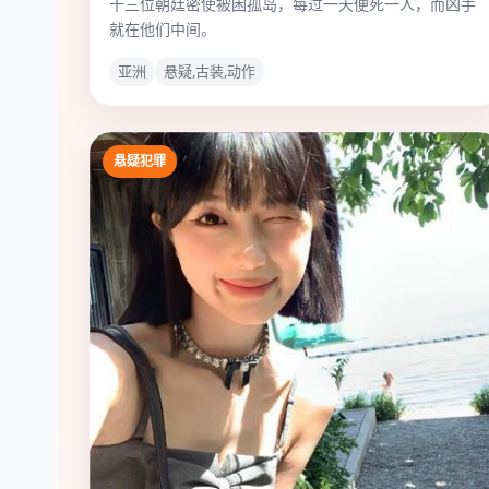
十三位朝廷密使被困孤岛，每过一天便死一人，而凶手
就在他们中间。
亚洲
悬疑,古装,动作
悬疑犯罪