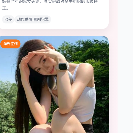
结婚七年的恩爱夫妻，其实是敌对杀手组织的顶级特
工。
欧美
动作爱情,喜剧犯罪
海外佳作