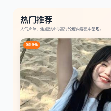
热门推荐
人气片单、焦点影片与高讨论度内容集中呈现。
海外佳作